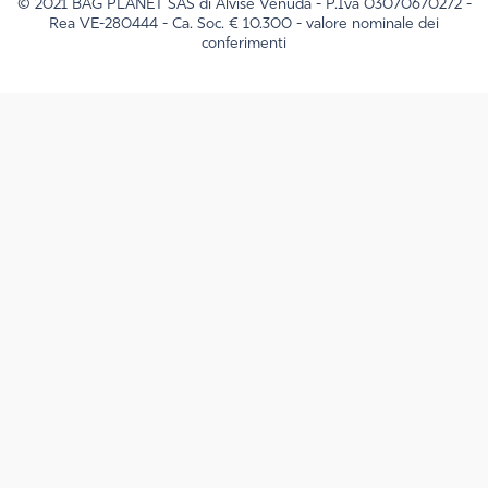
© 2021 BAG PLANET SAS di Alvise Venuda - P.Iva 03070670272 -
Rea VE-280444 - Ca. Soc. € 10.300 - valore nominale dei
conferimenti