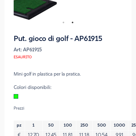
Put. gioco di golf - AP61915
Art:
AP61915
ESAURITO
Mini golf in plastica per la pratica.
Colori disponibili:
Prezzi
pz
1
50
100
250
500
1000
2
€
12,70
12,45
11,81
11,18
10,54
9,91
9