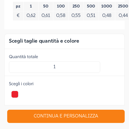
pz
1
50
100
250
500
1000
2500
€
0,62
0,61
0,58
0,55
0,51
0,48
0,44
Scegli taglie quantità e colore
quantità totale
scegli i colori
CONTINUA E PERSONALIZZA